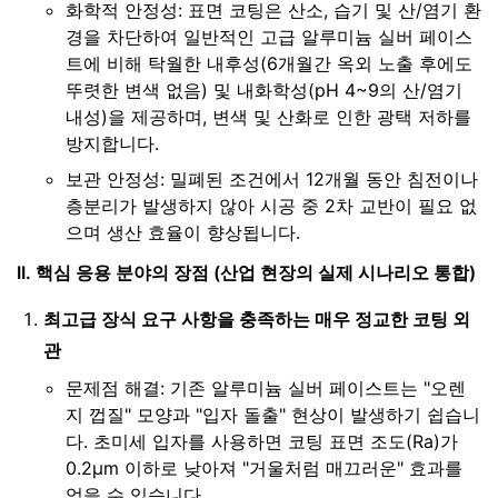
화학적 안정성: 표면 코팅은 산소, 습기 및 산/염기 환
경을 차단하여 일반적인 고급 알루미늄 실버 페이스
트에 비해 탁월한 내후성(6개월간 옥외 노출 후에도
뚜렷한 변색 없음) 및 내화학성(pH 4~9의 산/염기
내성)을 제공하며, 변색 및 산화로 인한 광택 저하를
방지합니다.
보관 안정성: 밀폐된 조건에서 12개월 동안 침전이나
층분리가 발생하지 않아 시공 중 2차 교반이 필요 없
으며 생산 효율이 향상됩니다.
II. 핵심 응용 분야의 장점 (산업 현장의 실제 시나리오 통합)
최고급 장식 요구 사항을 충족하는 매우 정교한 코팅 외
관
문제점 해결: 기존 알루미늄 실버 페이스트는 "오렌
지 껍질" 모양과 "입자 돌출" 현상이 발생하기 쉽습니
다. 초미세 입자를 사용하면 코팅 표면 조도(Ra)가
0.2μm 이하로 낮아져 "거울처럼 매끄러운" 효과를
얻을 수 있습니다.