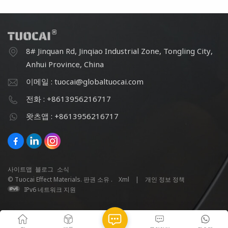
8# Jinquan Rd, Jinqiao Industrial Zone, Tongling City,
Anhui Province, China
이메일 : tuocai@globaltuocai.com
전화 : +8613956216717
왓츠앱 : +8613956216717
사이트맵
블로그
소식
© Tuocai Effect Materials. 판권 소유 .
Xml
|
개인 정보 정책
IPv6 네트워크 지원