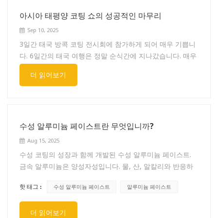
방출 및 내식성을 향상시키는 데 도움이 될 수 있습니다. 알
사항이 높으며 불순물이 없어야 합니다.④ 접착력: 우수한
아시아 태평양 코팅 쇼의 성공적인 마무리
루미늄 페이스트의 특정 용도는 다양한 산업의 요구 사항과
접착력이 요구되며, 안료가 벗겨지지 않아야 합니다. 3. 추
Sep 10, 2025
제형에 따라 달라질 수 있다는 점은 주목할 가치가 있습니
천 제품① 고객 요구사항 및 사용자 피드백을 바탕으로, 파
다. 또한 알루미늄은 특정 형태에서 가연성 물질일 수 있으
3일간 태국 방콕 코팅 전시회에 참가하게 되어 매우 기쁩니
인 화이트 3508, 스파클링 5784, 5770, 5760을 추천합니
므로 알루미늄 페이스트를 사용할 때는 적용 가능한 안전 지
다. 6일간의 태국 여행은 정말 순식간에 지나갔습니다. 매우
다.② 탁월한 내후성이 요구되는 일부 코일 코팅의 경우, 수
침을 따라야 합니다.
바빴지만, 많은 전문 고객과 기업을 만나 뵙게 되어 매우 보
지 코팅된 알루미늄 실버 페이스트 사용을 권장합니다.
더 읽어보기
람 있고 영광이었습니다.동시에 우리는 현지 음식을 맛보고
몇몇 경치 좋은 곳을 감상했는데, 정말 인상적이었습니다.
수성 알루미늄 페이스트란 무엇입니까?
Aug 15, 2025
수성 코팅의 성장과 함께 개발된 수성 알루미늄 페이스트.
금속 알루미늄은 양성자성입니다. 물, 산, 알칼리와 반응하
기 쉬운 활성 금속 원소는 특수 표면 처리를 해야 합니다. 수
핫 태그 :
수성 알루미늄 페이스트
알루미늄 페이스트
성 수지계에 첨가합니다. 물과 알코올 용매에 잘 분산되며,
내산성 및 내알칼리성이 우수합니다. 능력. 현재 시장에서
더 읽어보기
수성 알루미늄 페이스트를 만드는 방법은 3가지로 나눌 수