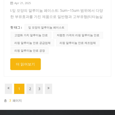
Apr 21, 2025
Ⅰ.잎 모양의 알루미늄 페이스트: 5um~15um 범위에서 다양
한 부유효과를 가진 제품으로 일반형과 고부유형(티타늄실
버)으로 구분됩니다.Ⅱ. 특징: 이 제품은 매우 우수한 부유력
핫 태그 :
잎 모양의 알루미늄 페이스트
을 가지고 있으며, 도막 표면에 부유하여 빛과 열을 효과적
으로 반사합니다. 또한, 은폐력과 백색도가 우수합니다. 고
고엽화 가치 알루미늄 안료
저렴한 가격의 리핑 알루미늄 안료
품질 부유 은은 저산성 수지 시스템에서 거울 효과를 낼 수
리핑 알루미늄 안료 공급업체
리핑 알루미늄 안료 제조업체
있습니다. 일반 부유 은은 300메시 스크린은 부유력이 약
리핑 알루미늄 안료 공장
70%이며, 알루미늄 함량이 낮고 백색도가 높으며 부유값이
매우 일반적입니다. 고부유 은은 500메시 스크린은 알루미
더 읽어보기
늄 함량이 표준이며 부유력이 약 90%이며, 흑색 및 밝은 효
과를 나타냅니다.Ⅲ. 용도: 이 제품은 주로 인쇄 잉크, 반사 코
팅, 종이 코팅, 에어로졸 및 부식 방지 코팅 등에 사용됩니
다.
1
2
3
총
3
페이지