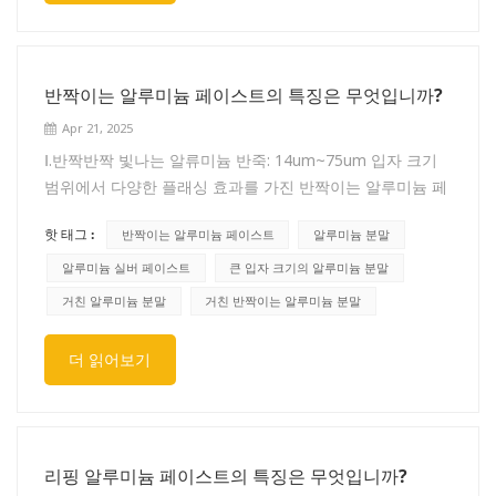
에피클로로히드린 등의 에테르, 메틸아세테이트, 에틸아세
트 등이 있습니다.4. 캐리어에 따른 마스터배치 분류: PE,
테이트, 프로필아세테이트 등의 에스테르, 아세톤, 메틸부타
PP, ABS, PVC, EVA
논, 메틸이소부틸케톤 등의 케톤, 에틸렌글리콜모노메틸에
테르, 에틸렌글리콜모노에틸에테르, 에틸렌글리콜모노부틸
반짝이는 알루미늄 페이스트의 특징은 무엇입니까?
에테르 등의 디올 유도체 등이 포함됩니다. 기타 10가지 범
Apr 21, 2025
주)는 주로 필름 형성 물질을 희석하여 생산 및 건설을 위해
Ⅰ.반짝반짝 빛나는 알류미늄 반죽: 14um~75um 입자 크기
점성 액체를 형성합니다.
범위에서 다양한 플래싱 효과를 가진 반짝이는 알루미늄 페
이스트입니다. 일반적으로, 거친 입자 알루미늄 분말 생산에
핫 태그 :
반짝이는 알루미늄 페이스트
알루미늄 분말
사용되며 용매는 고인화점 방향족 150# 또는 D 시리즈 탈
방향족 용매입니다.Ⅱ.특징 : 이 시리즈는 은 페이스트 독특한
알루미늄 실버 페이스트
큰 입자 크기의 알루미늄 분말
깜빡임, 밝고 각도에 따른 색상 효과를 가지고 있습니다. 비
거친 알루미늄 분말
거친 반짝이는 알루미늄 분말
늘의 모양, 두께와 규칙성, 빛의 흡수 및 반사 효과에 따라
강한 깜빡임 유형과 실버 달러 유형으로 나눌 수 있습니다.
더 읽어보기
플래시 실버는 기본적으로 고운 흰색, 거친 밝기, 좋은 인화
점, 강한 금속성 감촉이라는 제품 색상 법칙을 따릅니다.Ⅲ.
용도: 주로 엔지니어링 기계, 전동 공구, 자전거, 오토바이,
자동차 등 다양한 금속 플래시 페인트에 사용되며 플라스틱,
리핑 알루미늄 페이스트의 특징은 무엇입니까?
목재 등의 코팅에도 사용할 수 있습니다.