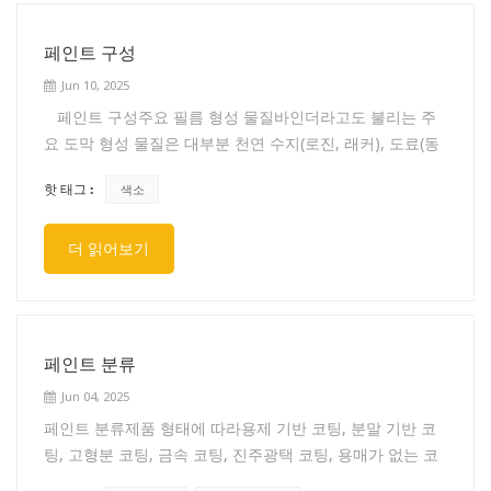
액 상태로 제조되어 분자 상태로 발색되므로 안료만큼 효과
가 좋지 않습니다. 착색제는 잉크에 다양한 색상과 색상 농
페인트 구성
도를 부여하고, 잉크의 점도와 건조도를 일정하게 유지합니
Jun 10, 2025
다.연결 재료잉크의 주요 성분 중 하나이며, 착색제 및 보조
페인트 구성주요 필름 형성 물질바인더라고도 불리는 주
재를 분산시키는 매개체 역할을 합니다. 소량의 천연 수지,
요 도막 형성 물질은 대부분 천연 수지(로진, 래커), 도료(동
합성 수지, 셀룰로오스, 고무 섬유 등을 건성유 또는 용제에
유, 아마인유, 콩기름, 어유 등), 합성 수지 및 기타 혼합 재
용해하여 만들어집니다. 일정한 유동성을 가지고 있어 인쇄
핫 태그 :
색소
료와 같은 유기 고분자 화합물이며, 고온 반응을 통해 형성
후 잉크가 균일한 얇은 막을 형성하고, 건조 후에는 일정한
됩니다. 무기 물질로 구성된 도료(예: 무기 아연 함유 도료)
강도의 바인더와 함께 필름층을 형성하여 안료를 보호하고
더 읽어보기
도 있습니다. 이는 도료의 주요 구성 요소이며 도막의 성능
탈락을 방지합니다. 바인더는 잉크의 인쇄 적합성 및 인쇄
을 결정합니다. 도막 형성 물질이 없으면 순수 안료와 보조
효과(전사성, 밝기, 정착 속도 등)에 큰 영향을 미칩니다. 따
제는 도막을 형성할 수 없습니다. 일반적으로 주요 도막 형
라서 적합한 바인더를 선택하는 것이 중요하며, 바인더의 구
성 물질은 다양한 종류의 수지를 지칭합니다. 아스팔트 수
성 및 비율은 다양한 포장재, 인쇄 요구 사항 등에 따라 수시
지, 페놀 수지, 알키드 수지, 아미노 수지, 니트로 수지, 퍼클
로 조정해야 합니다.보조 성분여기에는 충전제, 희석제, 피
페인트 분류
로로에틸렌 수지, 아크릴 수지, 폴리에스테르 수지, 폴리우
막방지제, 윤활제 및 기타 보조제가 포함됩니다.
Jun 04, 2025
레탄 수지, 실리콘 수지, 비닐 수지, 불소 수지 등이 있습니
페인트 분류제품 형태에 따라용제 기반 코팅, 분말 기반 코
다.2차 필름 형성 물질다양한 포함 색소, 바디 안료, 방청 안
팅, 고형분 코팅, 금속 코팅, 진주광택 코팅, 용매가 없는 코
료. 안료는 도막에 색상과 은폐력을 부여하여 도료의 보호
팅제, 수용성 코팅제 등목적에 따라건축용 코팅제, 캔 코팅
성능과 장식 효과를 향상시킵니다. 내후성이 우수한 안료는