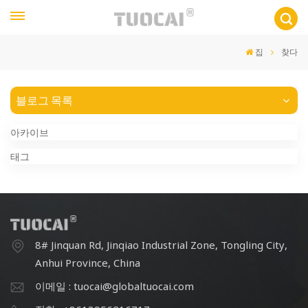
집
찾다
블로그 목록
아카이브
태그
8# Jinquan Rd, Jinqiao Industrial Zone, Tongling City,
Anhui Province, China
이메일 : tuocai@globaltuocai.com