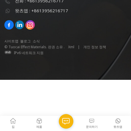
전화 : +8613956216717
왓츠앱 : +8613956216717
사이트맵
블로그
소식
© Tuocai Effect Materials. 판권 소유 .
Xml
|
개인 정보 정책
IPv6 네트워크 지원
집
제품
문의하기
왓츠앱