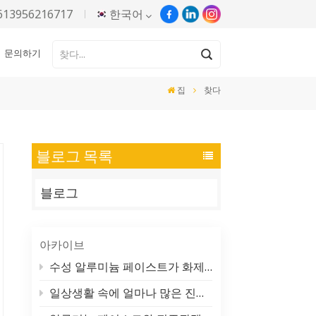
613956216717
한국어
문의하기
English
집
찾다
Русский
Español
블로그 목록
Português
블로그
한국어
Türkçe
아카이브
Tiếng Việt
수성 알루미늄 페이스트가 화제가 되는 이유 (그리고 실제로 만드는 방법)
일상생활 속에 얼마나 많은 진주빛 색소가 숨어 있는지 상상도 못 하실 거예요.
بالعربية