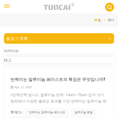
집
찾다
블로그 목록
아카이브
태그
반짝이는 알루미늄 페이스트의 특징은 무엇입니까?
Apr 21, 2025
Ⅰ.반짝반짝 빛나는 알류미늄 반죽: 14um~75um 입자 크기
범위에서 다양한 플래싱 효과를 가진 반짝이는 알루미늄 페
이스트입니다. 일반적으로, 거친 입자 알루미늄 분말 생산에
핫 태그 :
반짝이는 알루미늄 페이스트
알루미늄 분말
사용되며 용매는 고인화점 방향족 150# 또는 D 시리즈 탈