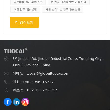
방향족 용매입니다.Ⅱ.특징 : 이 시리즈는 은 페이스트 독특한
알루미늄 실버 페이스트
큰 입자 크기의 알루미늄 분말
깜빡임, 밝고 각도에 따른 색상 효과를 가지고 있습니다. 비
거친 알루미늄 분말
거친 반짝이는 알루미늄 분말
늘의 모양, 두께와 규칙성, 빛의 흡수 및 반사 효과에 따라
강한 깜빡임 유형과 실버 달러 유형으로 나눌 수 있습니다.
더 읽어보기
플래시 실버는 기본적으로 고운 흰색, 거친 밝기, 좋은 인화
점, 강한 금속성 감촉이라는 제품 색상 법칙을 따릅니다.Ⅲ.
용도: 주로 엔지니어링 기계, 전동 공구, 자전거, 오토바이,
자동차 등 다양한 금속 플래시 페인트에 사용되며 플라스틱,
목재 등의 코팅에도 사용할 수 있습니다.
8# Jinquan Rd, Jinqiao Industrial Zone, Tongling City,
Anhui Province, China
이메일 : tuocai@globaltuocai.com
전화 : +8613956216717
왓츠앱 : +8613956216717