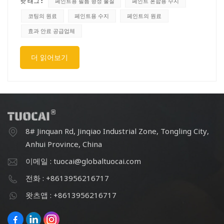
핫 태그 :
페인트용 필름 형성 물질
페인트 혼합용 수지
수 있습니다.Ⅱ. 산, 알칼리, 염 등의 화학 물질에 대한 내성이
뛰어나 가혹한 화학 환경에서 보호 대상물의 수명을 연장할
코팅의 원료
페인트용 수지
페인트의 원료
수 있습니다.Ⅲ. 대부분의 수지로 형성된 필름은 수분 흡수율
효과 안료 공급업체
이 낮아 수분 침투를 방지하고 습기로 인한 물체 손상을 막
을 수 있습니다.Ⅳ. 다양한 안료와 첨가제를 첨가함으로써,
더 읽어보기
다양한 장식 요구에 맞춰 다양한 색상과 광택을 가진 코팅을
얻을 수 있습니다.Ⅴ. 다양한 용제, 첨가제 등과 혼합할 수 있
으며, 배합 및 가공 기술을 조정하여 다양한 시공 방법 및 적
용 시나리오에 적합한 코팅제, 잉크 등의 제품을 만들 수 있
습니다.
8# Jinquan Rd, Jinqiao Industrial Zone, Tongling City,
Anhui Province, China
이메일 : tuocai@globaltuocai.com
전화 : +8613956216717
왓츠앱 : +8613956216717