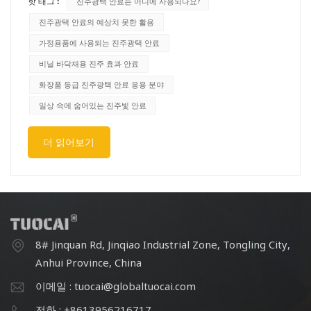
핫 태그 :
진주광택 안료는 어디에 사용되나요?
치 기름처럼 반짝이는 무지개빛 광택이 나타나는 거죠. 저는
한참 동안 바보처럼 머그잔을 이리저리 기울여 보면서 넋을
진주광택 안료의 예상치 못한 활용
놓고 바라봤어요. 알고 보니 그 머그잔, 몇 년 전에 어떤 학
가정용품에 사용되는 진주광택 안료
회에서 공짜로 받은 건데, 유약에 진주빛 안료가 섞여 있었
비닐 바닥재용 진주 효과 안료
던 거예요. 저는 그걸 전혀 몰랐던 거죠.그게 계기가 되어 생
화장품 등급 진주광택 안료 응용 분야
각해 봤어요. 자세히 살펴보니 진주광택 안료가 정말 어디에
나 있더라고요. 자동차 페인트나 아이섀도우처럼 눈에 띄는
일상 속에 숨어있는 진주빛 안료
곳뿐만 아니라, 전혀 생각지도 못했던 곳에도 들어있었어요.
우리는 이런 물질들에 둘러싸여 있는데 대부분의 사람들은
더 읽어보기
그걸 전혀 모르고 있죠.진주광택 안료란 정확히 무엇일까
요? (쉽게 설명해 주세요.)알루미늄 페이스트와 펄 안료를
비교하는 다른 게시물에서 기술적인 측면을 더 자세히 다뤘
으므로 여기서는 다시 설명하지 않겠습니다. 간단히 설명하
자면, 펄 안료는 미세한 입자(일반적으로 이산화티타늄과 같
은 금속 산화물로 코팅된 운모 조각)로, 빛을 흡수하는 것이
8# Jinquan Rd, Jinqiao Industrial Zone, Tongling City,
아니라 빛의 간섭을 통해 색을 만들어냅니다. 비눗방울, 기
Anhui Province, China
름띠, 굴 껍데기 안쪽을 생각해 보세요. 빛이 미세한 층 사이
이메일 : tuocai@globaltuocai.com
를 반사하면서 보는 각도에 따라 색이 변하는 것입니다.자연
계는 오래전부터 이 원리를 활용해 왔습니다. 진주는 탄산칼
전화 : +8613956216717