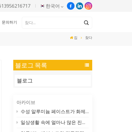
613956216717
한국어
문의하기
English
집
찾다
Русский
Español
블로그 목록
Português
블로그
한국어
Türkçe
아카이브
Tiếng Việt
수성 알루미늄 페이스트가 화제가 되는 이유 (그리고 실제로 만드는 방법)
일상생활 속에 얼마나 많은 진주빛 색소가 숨어 있는지 상상도 못 하실 거예요.
بالعربية