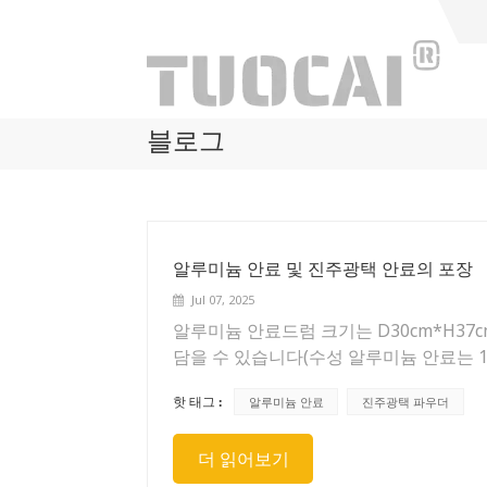
블로그
알루미늄 안료 및 진주광택 안료의 포장
Jul 07, 2025
알루미늄 안료드럼 크기는 D30cm*H37
담을 수 있습니다(수성 알루미늄 안료는 15
을 수 있으므로 팔레트 한 개에 450kg
핫 태그 :
알루미늄 안료
진주광택 파우더
는 D38cm*H47cm입니다. 일반적으로 드
에 드럼 18개를 담을 수 있으므로 팔레트 
더 읽어보기
다음과 같습니다: H13cm*L115cm*W1