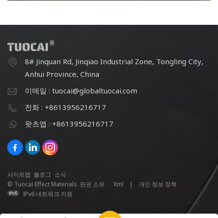
8# Jinquan Rd, Jinqiao Industrial Zone, Tongling City,
Anhui Province, China
이메일 : tuocai@globaltuocai.com
전화 : +8613956216717
왓츠앱 : +8613956216717
사이트맵
블로그
소식
© Tuocai Effect Materials. 판권 소유 .
Xml
|
개인 정보 정책
IPv6 네트워크 지원