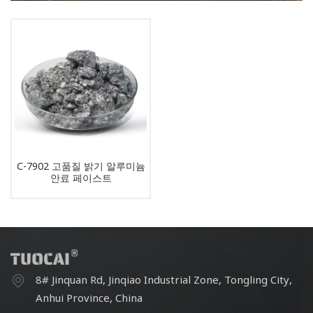
C-7902 고품질 밝기 알루미늄
안료 페이스트
8# Jinquan Rd, Jinqiao Industrial Zone, Tongling City,
Anhui Province, China