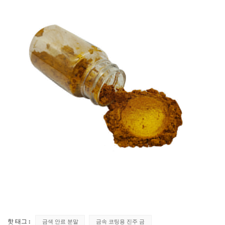
핫 태그 :
금색 안료 분말
금속 코팅용 진주 금