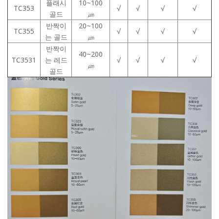
플래시
10~100
TC353
√
√
√
√
골드
㎛
반짝이
20~100
TC355
√
√
√
√
는 골드
㎛
반짝이
40~200
TC3531
는 레드
√
√
√
√
㎛
골드