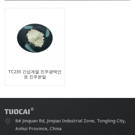
TC235 간섭계열 진주광택안
료 진주분말
8# Jinquan Rd, Jinqiao Industrial Zone, Tongling City,
Anhui Province, China