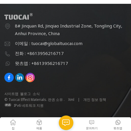
8# Jinquan Rd, Jinqiao Industrial Zone, Tongling City,
Anhui Province, China
이메일 : tuocai@globaltuocai.com
전화 : +8613956216717
왓츠앱 : +8613956216717
사이트맵
블로그
소식
© Tuocai Effect Materials. 판권 소유 .
Xml
|
개인 정보 정책
IPv6 네트워크 지원
집
제품
문의하기
왓츠앱