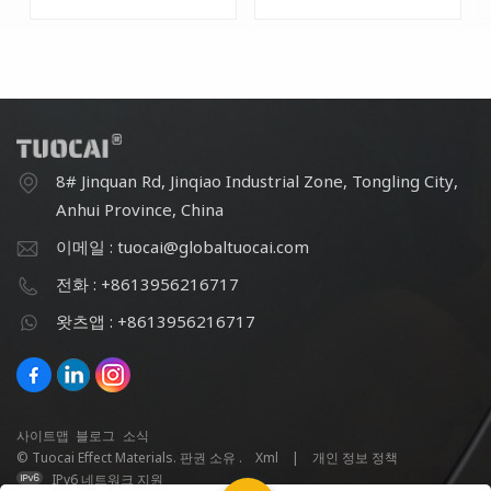
8# Jinquan Rd, Jinqiao Industrial Zone, Tongling City,
Anhui Province, China
이메일 : tuocai@globaltuocai.com
전화 : +8613956216717
왓츠앱 : +8613956216717
사이트맵
블로그
소식
© Tuocai Effect Materials. 판권 소유 .
Xml
|
개인 정보 정책
IPv6 네트워크 지원