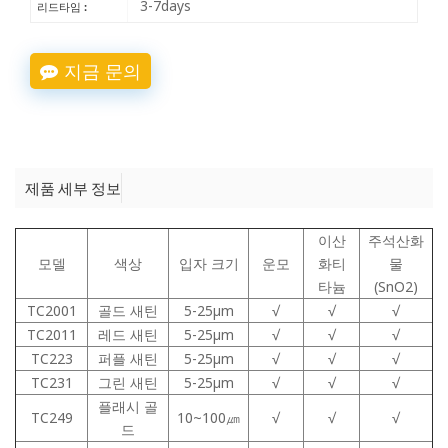
3-7days
리드타임 :
지금 문의
제품 세부 정보
이산
주석산화
모델
색상
입자 크기
운모
화티
물
타늄
(SnO2)
TC2001
골드 새틴
5-25μm
√
√
√
TC2011
레드 새틴
5-25μm
√
√
√
TC223
퍼플 새틴
5-25μm
√
√
√
TC231
그린 새틴
5-25μm
√
√
√
플래시 골
TC249
10~100㎛
√
√
√
드