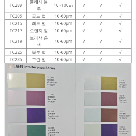
플래시 블
TC289
10~100㎛
√
√
√
루
TC205
골드 펄
10-60μm
√
√
√
TC215
레드 펄
10-60μm
√
√
√
TC217
오렌지 펄
10-60μm
√
√
√
보라색 은
TC219
10-60μm
√
√
√
색
TC225
블루 펄
10-60μm
√
√
√
TC235
그린 펄
10-60μm
√
√
√