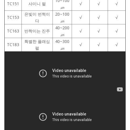
10~100
TC151
샤이니 펄
√
√
√
㎛
은빛이 번쩍이
20~100
TC153
√
√
√
다
㎛
40~200
TC163
반짝이는 진주
√
√
√
㎛
특별한 플래싱
40~300
TC183
√
√
√
펄
㎛