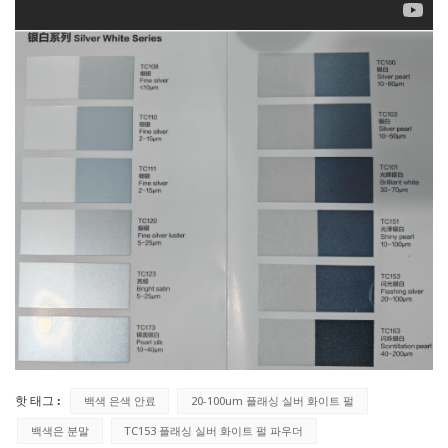
핫 태그 :
백색 은색 안료
20-100um 플래싱 실버 화이트 펄
백색은 분말
TC153 플래싱 실버 화이트 펄 파우더