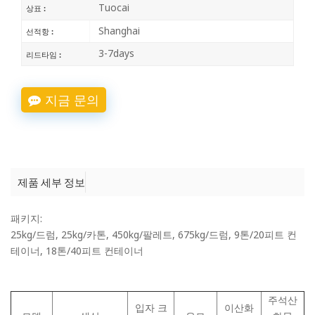
Tuocai
상표 :
Shanghai
선적항 :
3-7days
리드타임 :
지금 문의
제품 세부 정보
패키지:
25kg/드럼, 25kg/카톤, 450kg/팔레트, 675kg/드럼, 9톤/20피트 컨
테이너, 18톤/40피트 컨테이너
주석산
입자 크
이산화