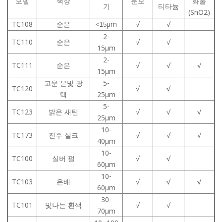
모델
색상
운모
화물
기
티타늄
(SnO2)
TC108
순은
μm
√
√
<15
2-
TC110
순은
√
√
15μm
2-
TC111
순은
√
√
√
15μm
고운 은빛 광
5-
TC120
√
√
택
25μm
5-
TC123
밝은 새틴
√
√
√
25μm
10-
TC173
진주 실크
√
√
√
40μm
10-
TC100
실버 펄
√
√
60μm
10-
TC103
은배
√
√
√
60μm
30-
TC101
빛나는 흰색
√
√
70μm