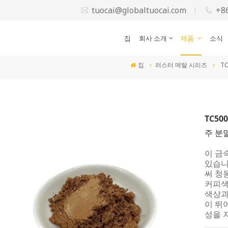
tuocai@globaltuocai.com
+8
집
회사 소개
제품
소식
집
러스터 메탈 시리즈
T
TC5
주 분
이 금
있습니
써 청동
커피색
색상과
이 뛰
성을 