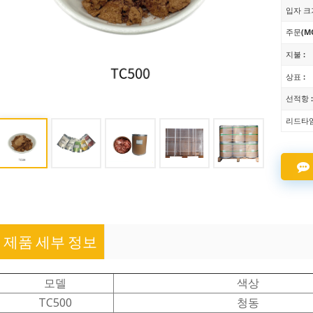
입자 크기
주문(MO
지불 :
상표 :
선적항 
리드타임
제품 세부 정보
모델
색상
TC500
청동