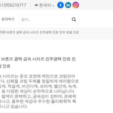
613956216717
한국어
문의하기
English
C500 브론즈 광택 금속 시리즈 진주광택 안료 진주 분말 안료
Русский
Español
00 브론즈 광택 금속 시리즈 진주광택 안료 진
Português
말 안료
한국어
속 시리즈는 운모 표면에 메탄으로 코팅되어
다. 산화철 코팅 두께를 정밀하게 제어함으로
Türkçe
색, 적갈색, 버건디색, 보라색, 빨간색, 녹색,
 등 다양한 색상이 순차적으로 나타납니다.
Tiếng Việt
 발색이 완벽하고, 금속성이 강하며, 은폐력
어나고, 풍부한 색감과 우수한 물리화학적 특
지니고 있습니다.
بالعربية