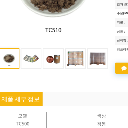
입자 크기
주문(MO
지불 :
상표 :
선적항 
리드타임
제품 세부 정보
모델
색상
TC500
청동