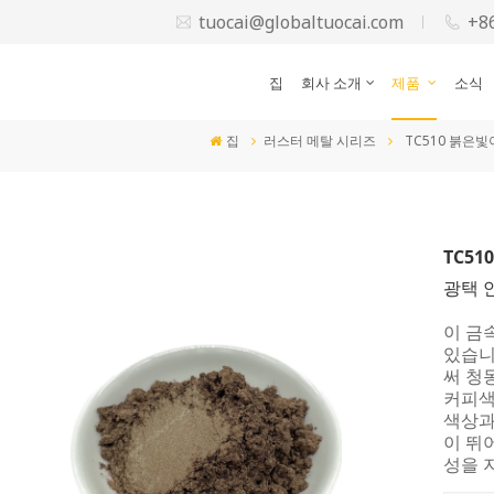
tuocai@globaltuocai.com
+8
집
회사 소개
제품
소식
집
러스터 메탈 시리즈
TC510 붉은
TC5
광택 
이 금
있습니
써 청동
커피색
색상과
이 뛰
성을 