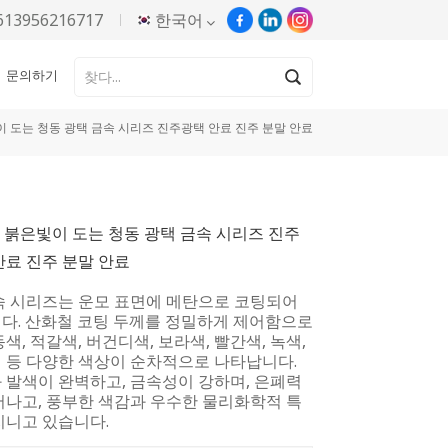
613956216717
한국어
문의하기
English
빛이 도는 청동 광택 금속 시리즈 진주광택 안료 진주 분말 안료
Русский
Español
10 붉은빛이 도는 청동 광택 금속 시리즈 진주
Português
안료 진주 분말 안료
한국어
속 시리즈는 운모 표면에 메탄으로 코팅되어
다. 산화철 코팅 두께를 정밀하게 제어함으로
Türkçe
색, 적갈색, 버건디색, 보라색, 빨간색, 녹색,
 등 다양한 색상이 순차적으로 나타납니다.
Tiếng Việt
 발색이 완벽하고, 금속성이 강하며, 은폐력
어나고, 풍부한 색감과 우수한 물리화학적 특
지니고 있습니다.
بالعربية